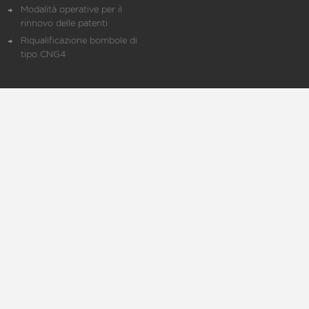
Modalità operative per il
rinnovo delle patenti
Riqualificazione bombole di
tipo CNG4