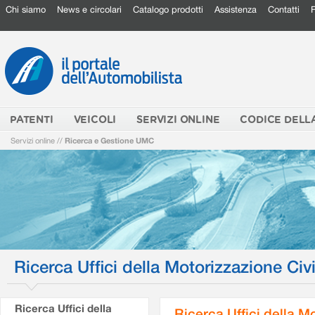
Chi siamo
News e circolari
Catalogo prodotti
Assistenza
Contatti
PATENTI
VEICOLI
SERVIZI ONLINE
CODICE DELL
Servizi online
//
Ricerca e Gestione UMC
Ricerca Uffici della Motorizzazione Civi
Ricerca Uffici della
Ricerca Uffici della M