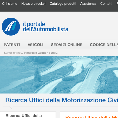
Chi siamo
News e circolari
Catalogo prodotti
Assistenza
Contatti
PATENTI
VEICOLI
SERVIZI ONLINE
CODICE DELL
Servizi online
//
Ricerca e Gestione UMC
Ricerca Uffici della Motorizzazione Civi
Ricerca Uffici della
Ricerca Uffici della M