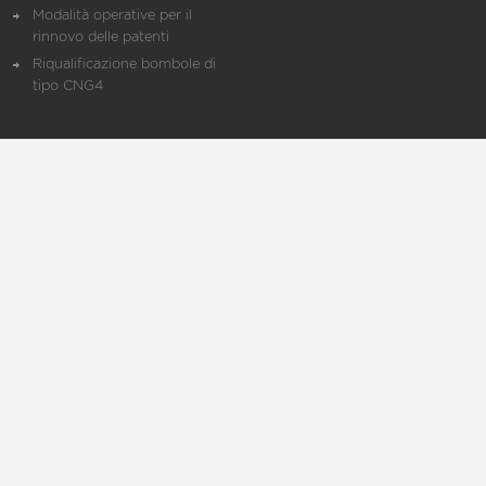
Modalità operative per il
rinnovo delle patenti
Riqualificazione bombole di
tipo CNG4