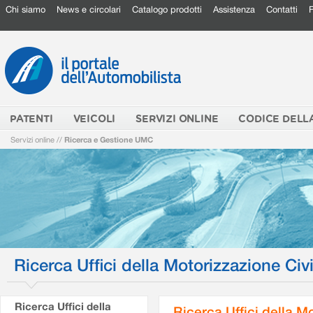
Chi siamo
News e circolari
Catalogo prodotti
Assistenza
Contatti
PATENTI
VEICOLI
SERVIZI ONLINE
CODICE DELL
Servizi online
//
Ricerca e Gestione UMC
Ricerca Uffici della Motorizzazione Civi
Ricerca Uffici della
Ricerca Uffici della M