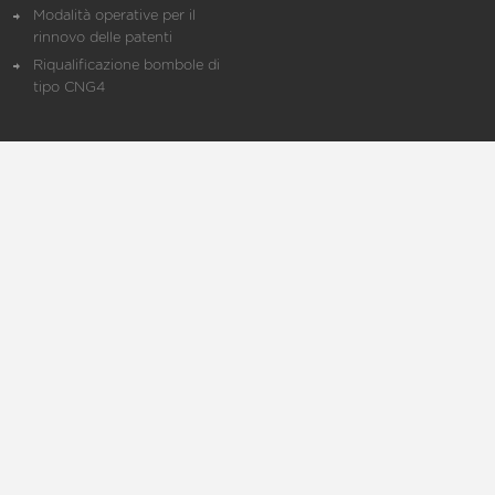
Modalità operative per il
rinnovo delle patenti
Riqualificazione bombole di
tipo CNG4