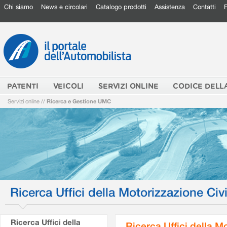
Chi siamo
News e circolari
Catalogo prodotti
Assistenza
Contatti
PATENTI
VEICOLI
SERVIZI ONLINE
CODICE DELL
Servizi online
//
Ricerca e Gestione UMC
Ricerca Uffici della Motorizzazione Civi
Ricerca Uffici della
Ricerca Uffici della M