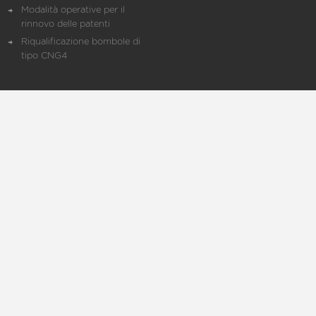
Modalità operative per il
rinnovo delle patenti
Riqualificazione bombole di
tipo CNG4