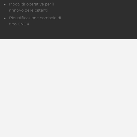
Modalità operative per il
rinnovo delle patenti
Riqualificazione bombole di
tipo CNG4