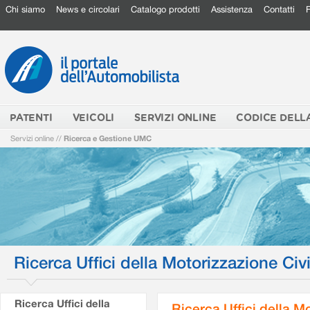
Chi siamo
News e circolari
Catalogo prodotti
Assistenza
Contatti
PATENTI
VEICOLI
SERVIZI ONLINE
CODICE DELL
Servizi online
//
Ricerca e Gestione UMC
Ricerca Uffici della Motorizzazione Civi
Ricerca Uffici della
Ricerca Uffici della M