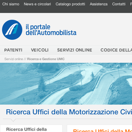
Chi siamo
News e circolari
Catalogo prodotti
Assistenza
Contatti
PATENTI
VEICOLI
SERVIZI ONLINE
CODICE DELL
Servizi online
//
Ricerca e Gestione UMC
Ricerca Uffici della Motorizzazione Civi
Ricerca Uffici della
Ricerca Uffici della M