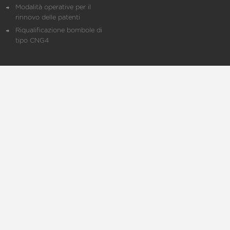
Modalità operative per il
rinnovo delle patenti
Riqualificazione bombole di
tipo CNG4