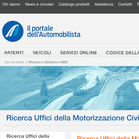
Chi siamo
News e circolari
Catalogo prodotti
Assistenza
Contatti
PATENTI
VEICOLI
SERVIZI ONLINE
CODICE DELL
Servizi online
//
Ricerca e Gestione UMC
Ricerca Uffici della Motorizzazione Civi
Ricerca Uffici della
Ricerca Uffici della M