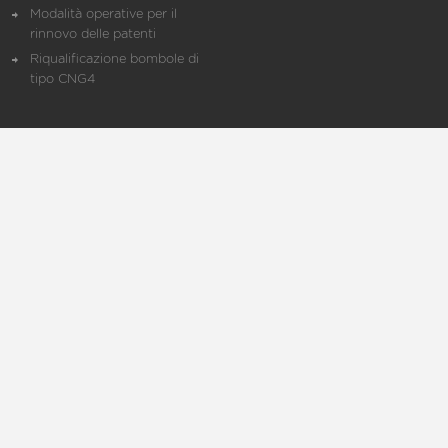
Modalità operative per il
rinnovo delle patenti
Riqualificazione bombole di
tipo CNG4