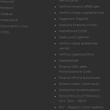
identificativo
Motocicli
Verifica revisioni effettuate
Revisioni
Verifica massa supplementare
Collaudi
Pagamenti PagoPA
Modulistica
Gestione Pratiche Online
Documento Unico
Piattaforma CUDE
STED
Saldo punti patente
Verifica classe ambientale
veicolo
Verifica copertura RCA
Neopatentati
Ricerca Uffici della
Motorizzazione Civile
Ricerca officine autorizzate
Ricerca Medici Certificatori
Statistiche immatricolazioni
REGISTRO ELETTRONICO
NCC TAXI – RENT
RUI - Registro Unico Ispettori