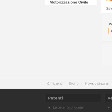
Motorizzazione Civile
Sel
Pr
Chi siamo
Eventi
News e circolari
Patenti
Ve
La patente di guida