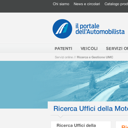
Chi siamo
News e circolari
Catalogo prod
PATENTI
VEICOLI
SERVIZI O
Servizi online
//
Ricerca e Gestione UMC
Ricerca Uffici della Mot
Ricerca Uffici della
Ri