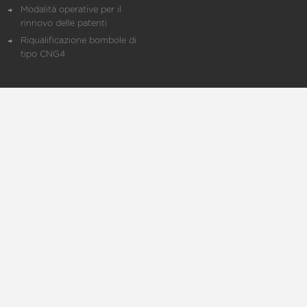
Modalità operative per il
rinnovo delle patenti
Riqualificazione bombole di
tipo CNG4