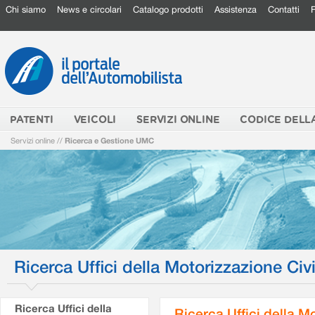
Chi siamo
News e circolari
Catalogo prodotti
Assistenza
Contatti
PATENTI
VEICOLI
SERVIZI ONLINE
CODICE DELL
Servizi online
//
Ricerca e Gestione UMC
Ricerca Uffici della Motorizzazione Civi
Ricerca Uffici della
Ricerca Uffici della M