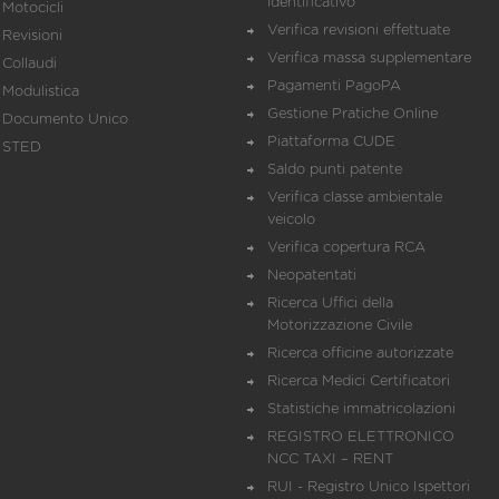
identificativo
Motocicli
Verifica revisioni effettuate
Revisioni
Verifica massa supplementare
Collaudi
Pagamenti PagoPA
Modulistica
Gestione Pratiche Online
Documento Unico
Piattaforma CUDE
STED
Saldo punti patente
Verifica classe ambientale
veicolo
Verifica copertura RCA
Neopatentati
Ricerca Uffici della
Motorizzazione Civile
Ricerca officine autorizzate
Ricerca Medici Certificatori
Statistiche immatricolazioni
REGISTRO ELETTRONICO
NCC TAXI – RENT
RUI - Registro Unico Ispettori