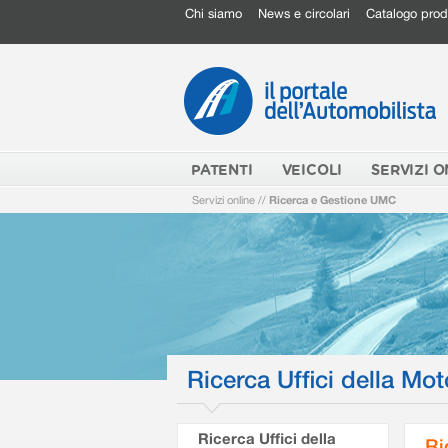
Chi siamo
News e circolari
Catalogo prod
PATENTI
VEICOLI
SERVIZI O
Servizi online
//
Ricerca e Gestione UMC
Ricerca Uffici della Mot
Ricerca Uffici della
Ri