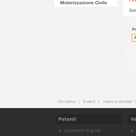
Motorizzazione Civile
Sel
Pr
Chi siamo
Eventi
News e circolari
Patenti
Ve
La patente di guida