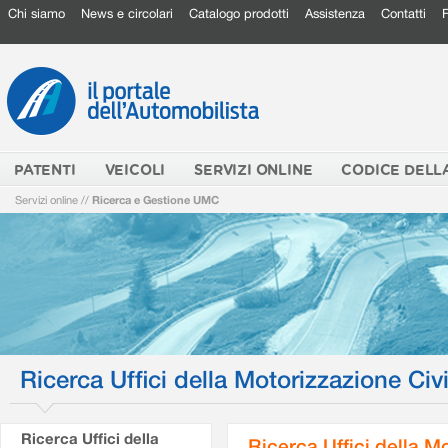
Chi siamo
News e circolari
Catalogo prodotti
Assistenza
Contatti
PATENTI
VEICOLI
SERVIZI ONLINE
CODICE DELL
Servizi online
//
Ricerca e Gestione UMC
Ricerca Uffici della Motorizzazione Civi
Ricerca Uffici della
Ricerca Uffici della M