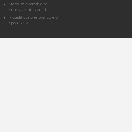
Modalità operative per il
rinnovo delle patenti
Riqualificazione bombole di
tipo CNG4