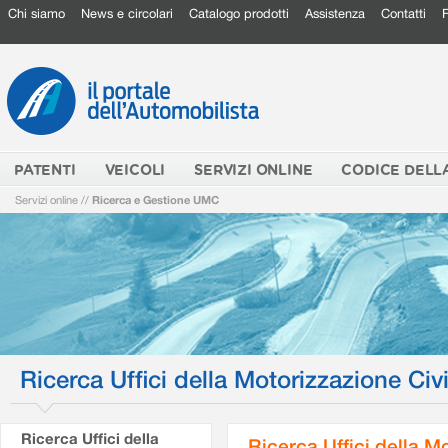
Chi siamo
News e circolari
Catalogo prodotti
Assistenza
Contatti
PATENTI
VEICOLI
SERVIZI ONLINE
CODICE DELL
Servizi online
//
Ricerca e Gestione UMC
Ricerca Uffici della Motorizzazione Civi
Ricerca Uffici della
Ricerca Uffici della M