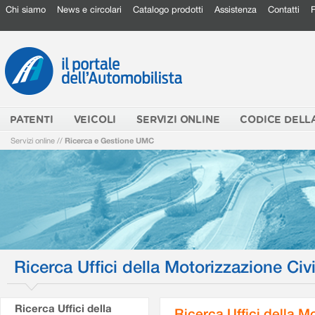
Chi siamo
News e circolari
Catalogo prodotti
Assistenza
Contatti
PATENTI
VEICOLI
SERVIZI ONLINE
CODICE DELL
Servizi online
//
Ricerca e Gestione UMC
Ricerca Uffici della Motorizzazione Civi
Ricerca Uffici della
Ricerca Uffici della M