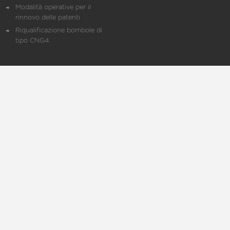
Modalità operative per il
rinnovo delle patenti
Riqualificazione bombole di
tipo CNG4