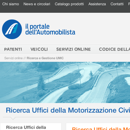
Chi siamo
News e circolari
Catalogo prodotti
Assistenza
Contatti
PATENTI
VEICOLI
SERVIZI ONLINE
CODICE DELL
Servizi online
//
Ricerca e Gestione UMC
Ricerca Uffici della Motorizzazione Civi
Ricerca Uffici della
Ricerca Uffici della M