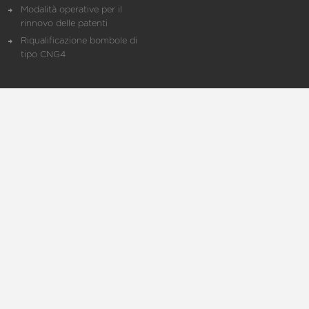
Modalità operative per il
rinnovo delle patenti
Riqualificazione bombole di
tipo CNG4