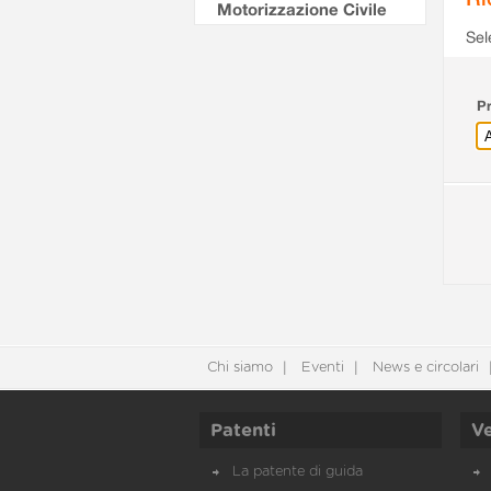
Motorizzazione Civile
Sel
Pr
Chi siamo
Eventi
News e circolari
Patenti
Ve
La patente di guida