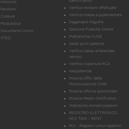
identificativo
Motocicli
Verifica revisioni effettuate
Revisioni
Verifica massa supplementare
Collaudi
Pagamenti PagoPA
Modulistica
Gestione Pratiche Online
Documento Unico
Piattaforma CUDE
STED
Saldo punti patente
Verifica classe ambientale
veicolo
Verifica copertura RCA
Neopatentati
Ricerca Uffici della
Motorizzazione Civile
Ricerca officine autorizzate
Ricerca Medici Certificatori
Statistiche immatricolazioni
REGISTRO ELETTRONICO
NCC TAXI – RENT
RUI - Registro Unico Ispettori