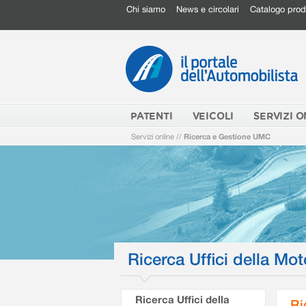
Chi siamo
News e circolari
Catalogo prod
PATENTI
VEICOLI
SERVIZI O
Servizi online
//
Ricerca e Gestione UMC
Ricerca Uffici della Mot
Ricerca Uffici della
Ri