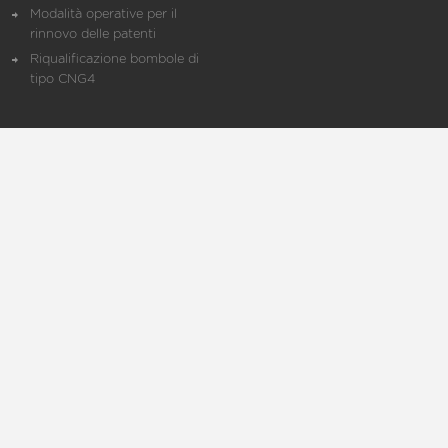
Modalità operative per il
rinnovo delle patenti
Riqualificazione bombole di
tipo CNG4