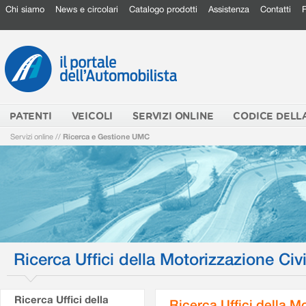
Chi siamo
News e circolari
Catalogo prodotti
Assistenza
Contatti
PATENTI
VEICOLI
SERVIZI ONLINE
CODICE DELL
Servizi online
//
Ricerca e Gestione UMC
Ricerca Uffici della Motorizzazione Civi
Ricerca Uffici della
Ricerca Uffici della M