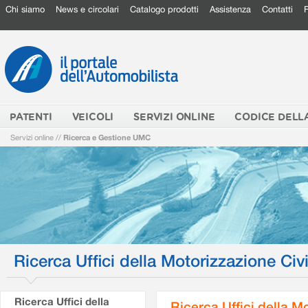
Chi siamo
News e circolari
Catalogo prodotti
Assistenza
Contatti
PATENTI
VEICOLI
SERVIZI ONLINE
CODICE DELL
Servizi online
//
Ricerca e Gestione UMC
Ricerca Uffici della Motorizzazione Civi
Ricerca Uffici della
Ricerca Uffici della M