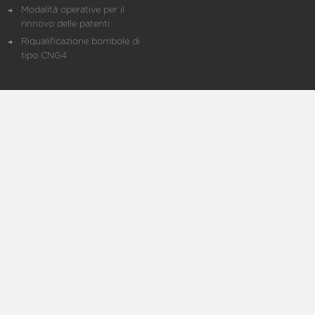
Modalità operative per il
rinnovo delle patenti
Riqualificazione bombole di
tipo CNG4