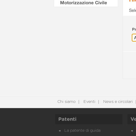
Motorizzazione Civile
Sel
Pr
Chi siamo
Eventi
News e circolari
Patenti
Ve
La patente di guida