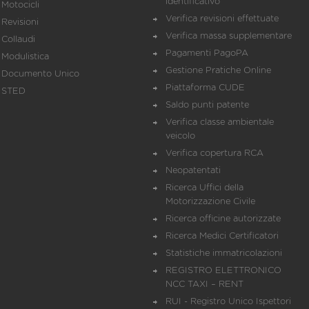
identificativo
Motocicli
Verifica revisioni effettuate
Revisioni
Verifica massa supplementare
Collaudi
Pagamenti PagoPA
Modulistica
Gestione Pratiche Online
Documento Unico
Piattaforma CUDE
STED
Saldo punti patente
Verifica classe ambientale
veicolo
Verifica copertura RCA
Neopatentati
Ricerca Uffici della
Motorizzazione Civile
Ricerca officine autorizzate
Ricerca Medici Certificatori
Statistiche immatricolazioni
REGISTRO ELETTRONICO
NCC TAXI – RENT
RUI - Registro Unico Ispettori