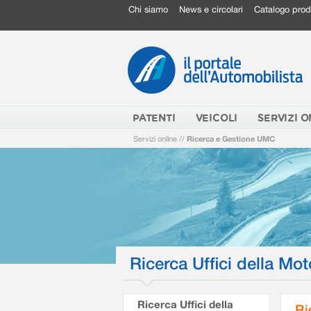
Chi siamo
News e circolari
Catalogo prod
PATENTI
VEICOLI
SERVIZI O
Servizi online
//
Ricerca e Gestione UMC
Ricerca Uffici della Mot
Ricerca Uffici della
Ri