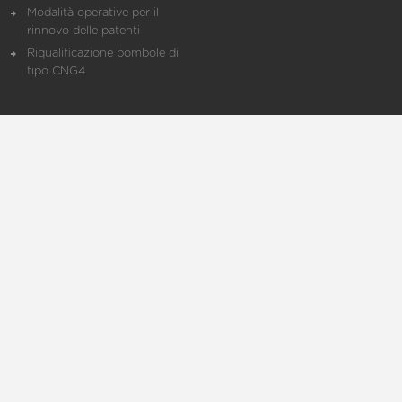
Modalità operative per il
rinnovo delle patenti
Riqualificazione bombole di
tipo CNG4