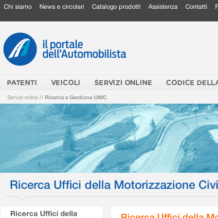
Chi siamo
News e circolari
Catalogo prodotti
Assistenza
Contatti
PATENTI
VEICOLI
SERVIZI ONLINE
CODICE DELL
Servizi online
//
Ricerca e Gestione UMC
Ricerca Uffici della Motorizzazione Civi
Ricerca Uffici della
Ricerca Uffici della M