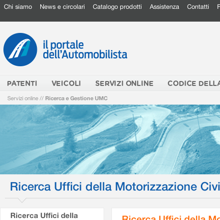
Chi siamo
News e circolari
Catalogo prodotti
Assistenza
Contatti
PATENTI
VEICOLI
SERVIZI ONLINE
CODICE DELL
Servizi online
//
Ricerca e Gestione UMC
Ricerca Uffici della Motorizzazione Civi
Ricerca Uffici della
Ricerca Uffici della M