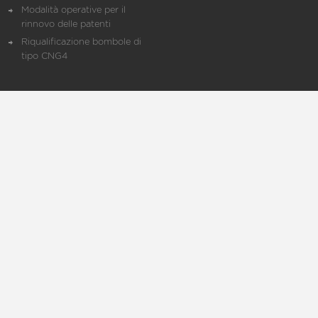
Modalità operative per il
rinnovo delle patenti
Riqualificazione bombole di
tipo CNG4