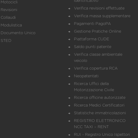
identificativo
Motocicli
Verifica revisioni effettuate
Revisioni
Verifica massa supplementare
Collaudi
Pagamenti PagoPA
Modulistica
Gestione Pratiche Online
Documento Unico
Piattaforma CUDE
STED
Saldo punti patente
Verifica classe ambientale
veicolo
Verifica copertura RCA
Neopatentati
Ricerca Uffici della
Motorizzazione Civile
Ricerca officine autorizzate
Ricerca Medici Certificatori
Statistiche immatricolazioni
REGISTRO ELETTRONICO
NCC TAXI – RENT
RUI - Registro Unico Ispettori