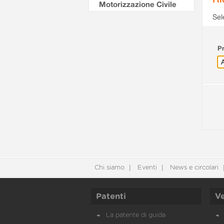
Motorizzazione Civile
Sel
Pr
Chi siamo
Eventi
News e circolari
Patenti
Ve
La patente di guida