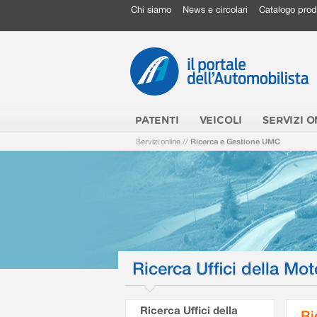
Chi siamo
News e circolari
Catalogo prod
PATENTI
VEICOLI
SERVIZI O
Servizi online
//
Ricerca e Gestione UMC
Ricerca Uffici della Mot
Ricerca Uffici della
Ri