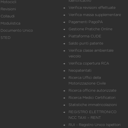
identificativo
Motocicli
Verifica revisioni effettuate
Revisioni
Verifica massa supplementare
Collaudi
Pagamenti PagoPA
Modulistica
Gestione Pratiche Online
Documento Unico
Piattaforma CUDE
STED
Saldo punti patente
Verifica classe ambientale
veicolo
Verifica copertura RCA
Neopatentati
Ricerca Uffici della
Motorizzazione Civile
Ricerca officine autorizzate
Ricerca Medici Certificatori
Statistiche immatricolazioni
REGISTRO ELETTRONICO
NCC TAXI – RENT
RUI - Registro Unico Ispettori