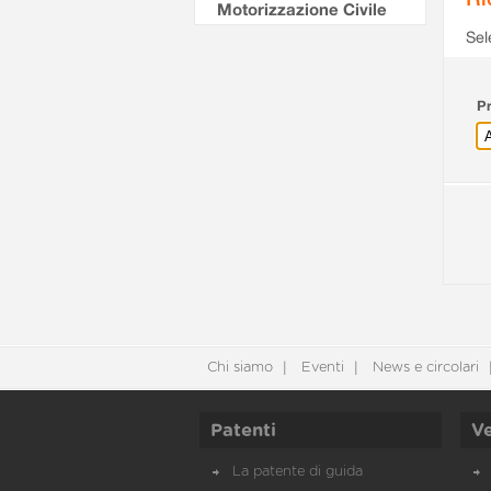
Motorizzazione Civile
Sel
Pr
Chi siamo
Eventi
News e circolari
Patenti
Ve
La patente di guida