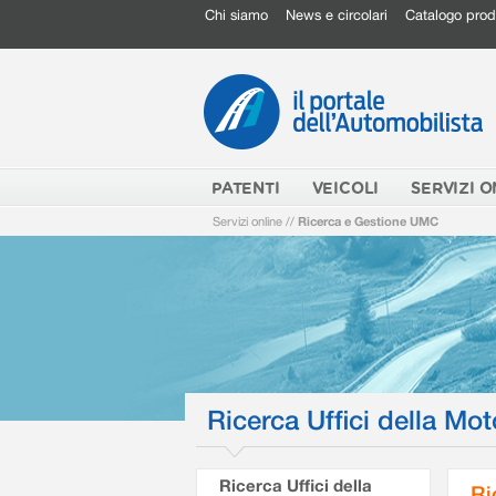
Chi siamo
News e circolari
Catalogo prod
PATENTI
VEICOLI
SERVIZI O
Servizi online
//
Ricerca e Gestione UMC
Ricerca Uffici della Mot
Ricerca Uffici della
Ri