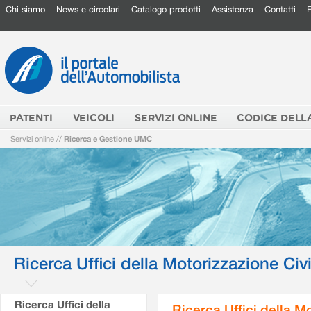
Chi siamo
News e circolari
Catalogo prodotti
Assistenza
Contatti
PATENTI
VEICOLI
SERVIZI ONLINE
CODICE DELL
Servizi online
//
Ricerca e Gestione UMC
Ricerca Uffici della Motorizzazione Civi
Ricerca Uffici della
Ricerca Uffici della M