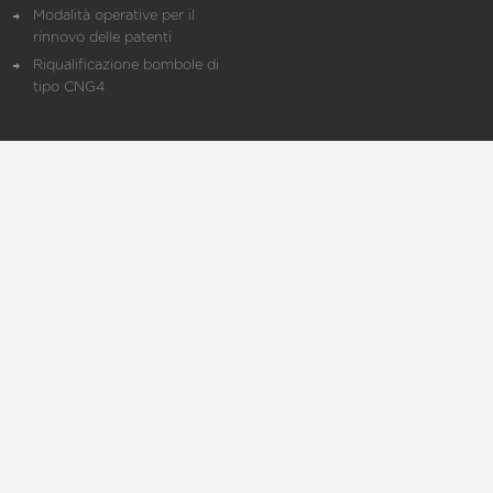
Modalità operative per il
rinnovo delle patenti
Riqualificazione bombole di
tipo CNG4