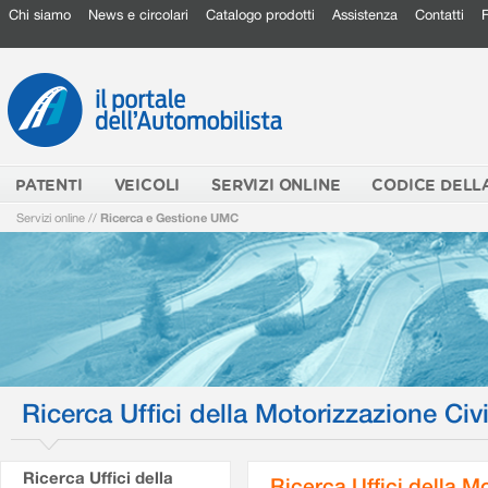
Chi siamo
News e circolari
Catalogo prodotti
Assistenza
Contatti
PATENTI
VEICOLI
SERVIZI ONLINE
CODICE DELL
Servizi online
//
Ricerca e Gestione UMC
Ricerca Uffici della Motorizzazione Civi
Ricerca Uffici della
Ricerca Uffici della M