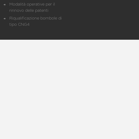
Modalità operative per il
rinnovo delle patenti
Riqualificazione bombole di
tipo CNG4