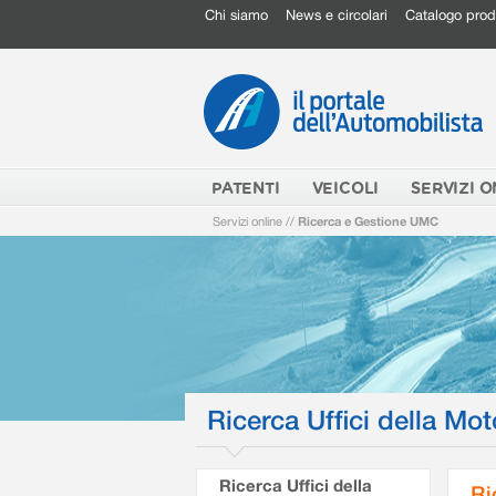
Chi siamo
News e circolari
Catalogo prod
PATENTI
VEICOLI
SERVIZI O
Servizi online
//
Ricerca e Gestione UMC
Ricerca Uffici della Mot
Ricerca Uffici della
Ri