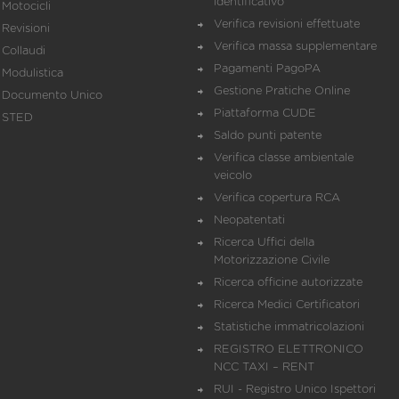
identificativo
Motocicli
Verifica revisioni effettuate
Revisioni
Verifica massa supplementare
Collaudi
Pagamenti PagoPA
Modulistica
Gestione Pratiche Online
Documento Unico
Piattaforma CUDE
STED
Saldo punti patente
Verifica classe ambientale
veicolo
Verifica copertura RCA
Neopatentati
Ricerca Uffici della
Motorizzazione Civile
Ricerca officine autorizzate
Ricerca Medici Certificatori
Statistiche immatricolazioni
REGISTRO ELETTRONICO
NCC TAXI – RENT
RUI - Registro Unico Ispettori