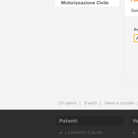
Motorizzazione Civile
Sel
Pr
Chi siamo
Eventi
News e circolari
Patenti
Ve
La patente di guida