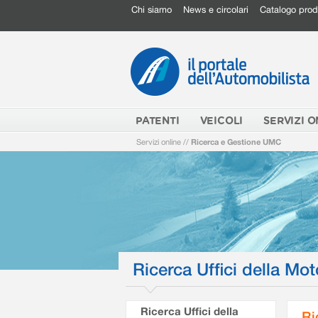
Chi siamo
News e circolari
Catalogo prod
PATENTI
VEICOLI
SERVIZI O
Servizi online
//
Ricerca e Gestione UMC
Ricerca Uffici della Mot
Ricerca Uffici della
Ri