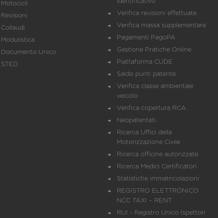
identificativo
Motocicli
Verifica revisioni effettuate
Revisioni
Verifica massa supplementare
Collaudi
Pagamenti PagoPA
Modulistica
Gestione Pratiche Online
Documento Unico
Piattaforma CUDE
STED
Saldo punti patente
Verifica classe ambientale
veicolo
Verifica copertura RCA
Neopatentati
Ricerca Uffici della
Motorizzazione Civile
Ricerca officine autorizzate
Ricerca Medici Certificatori
Statistiche immatricolazioni
REGISTRO ELETTRONICO
NCC TAXI – RENT
RUI - Registro Unico Ispettori