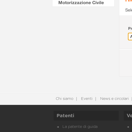
Motorizzazione Civile
Sel
Pr
Chi siamo
Eventi
News e circolari
Patenti
Ve
La patente di guida