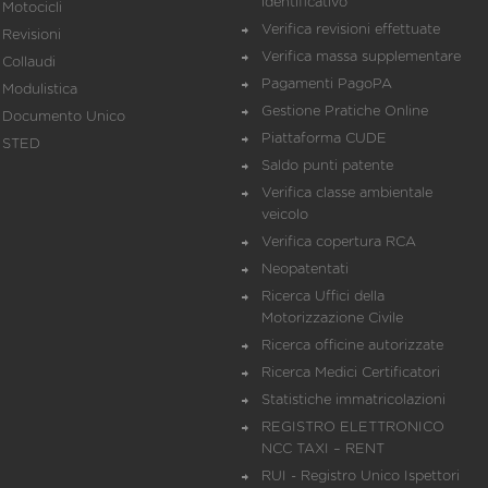
identificativo
Motocicli
Verifica revisioni effettuate
Revisioni
Verifica massa supplementare
Collaudi
Pagamenti PagoPA
Modulistica
Gestione Pratiche Online
Documento Unico
Piattaforma CUDE
STED
Saldo punti patente
Verifica classe ambientale
veicolo
Verifica copertura RCA
Neopatentati
Ricerca Uffici della
Motorizzazione Civile
Ricerca officine autorizzate
Ricerca Medici Certificatori
Statistiche immatricolazioni
REGISTRO ELETTRONICO
NCC TAXI – RENT
RUI - Registro Unico Ispettori