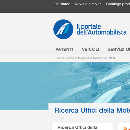
Chi siamo
News e circolari
Catalogo prod
PATENTI
VEICOLI
SERVIZI O
Servizi online
//
Ricerca e Gestione UMC
Ricerca Uffici della Mot
Ricerca Uffici della
Ri