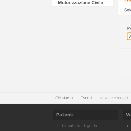
Motorizzazione Civile
Sel
Pr
Chi siamo
Eventi
News e circolari
Patenti
Ve
La patente di guida