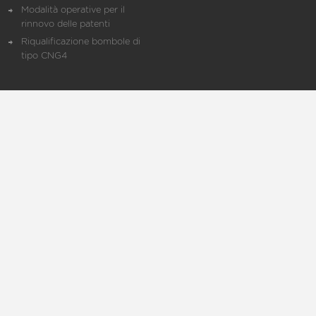
Modalità operative per il
rinnovo delle patenti
Riqualificazione bombole di
tipo CNG4