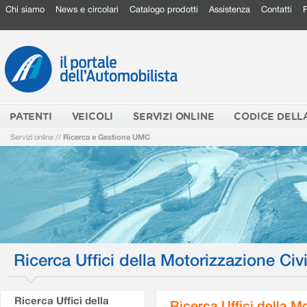
Chi siamo
News e circolari
Catalogo prodotti
Assistenza
Contatti
PATENTI
VEICOLI
SERVIZI ONLINE
CODICE DELL
Servizi online
//
Ricerca e Gestione UMC
Ricerca Uffici della Motorizzazione Civi
Ricerca Uffici della
Ricerca Uffici della M