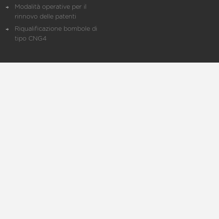
Modalità operative per il
rinnovo delle patenti
Riqualificazione bombole di
tipo CNG4