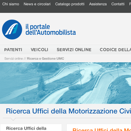
Chi siamo
News e circolari
Catalogo prodotti
Assistenza
Contatti
PATENTI
VEICOLI
SERVIZI ONLINE
CODICE DELL
Servizi online
//
Ricerca e Gestione UMC
Ricerca Uffici della Motorizzazione Civi
Ricerca Uffici della
Ricerca Uffici della M