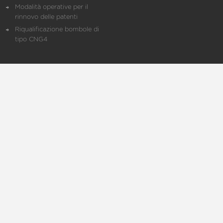
Modalità operative per il
rinnovo delle patenti
Riqualificazione bombole di
tipo CNG4