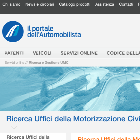
Chi siamo
News e circolari
Catalogo prodotti
Assistenza
Contatti
PATENTI
VEICOLI
SERVIZI ONLINE
CODICE DELL
Servizi online
//
Ricerca e Gestione UMC
Ricerca Uffici della Motorizzazione Civi
Ricerca Uffici della
Ricerca Uffici della M