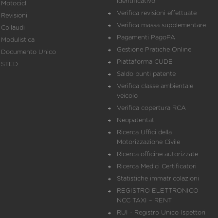
identificativo
Motocicli
Verifica revisioni effettuate
Revisioni
Verifica massa supplementare
Collaudi
Pagamenti PagoPA
Modulistica
Gestione Pratiche Online
Documento Unico
Piattaforma CUDE
STED
Saldo punti patente
Verifica classe ambientale
veicolo
Verifica copertura RCA
Neopatentati
Ricerca Uffici della
Motorizzazione Civile
Ricerca officine autorizzate
Ricerca Medici Certificatori
Statistiche immatricolazioni
REGISTRO ELETTRONICO
NCC TAXI – RENT
RUI - Registro Unico Ispettori