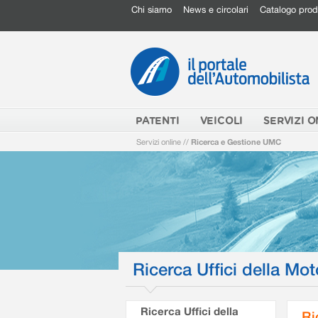
Chi siamo
News e circolari
Catalogo prod
PATENTI
VEICOLI
SERVIZI O
Servizi online
//
Ricerca e Gestione UMC
Ricerca Uffici della Mot
Ricerca Uffici della
Ri