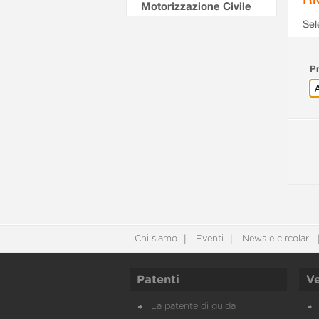
Motorizzazione Civile
Sel
Pr
Chi siamo
Eventi
News e circolari
Patenti
Ve
La patente di guida