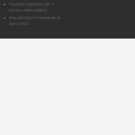
Modalità operative per il
rinnovo delle patenti
Riqualificazione bombole di
tipo CNG4