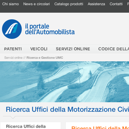
Chi siamo
News e circolari
Catalogo prodotti
Assistenza
Contatti
PATENTI
VEICOLI
SERVIZI ONLINE
CODICE DELL
Servizi online
//
Ricerca e Gestione UMC
Ricerca Uffici della Motorizzazione Civi
Ricerca Uffici della
Ricerca Uffici della M