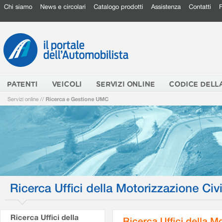
Chi siamo
News e circolari
Catalogo prodotti
Assistenza
Contatti
PATENTI
VEICOLI
SERVIZI ONLINE
CODICE DELL
Servizi online
//
Ricerca e Gestione UMC
Ricerca Uffici della Motorizzazione Civi
Ricerca Uffici della
Ricerca Uffici della M