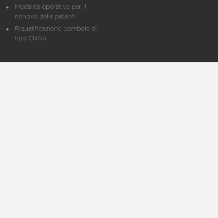
Modalità operative per il
rinnovo delle patenti
Riqualificazione bombole di
tipo CNG4