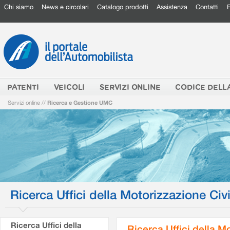
Chi siamo
News e circolari
Catalogo prodotti
Assistenza
Contatti
PATENTI
VEICOLI
SERVIZI ONLINE
CODICE DELL
Servizi online
//
Ricerca e Gestione UMC
Ricerca Uffici della Motorizzazione Civi
Ricerca Uffici della
Ricerca Uffici della M