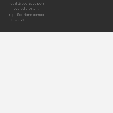
Modalità operative per il
rinnovo delle patenti
Riqualificazione bombole di
tipo CNG4