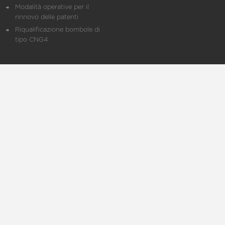
Modalità operative per il
rinnovo delle patenti
Riqualificazione bombole di
tipo CNG4