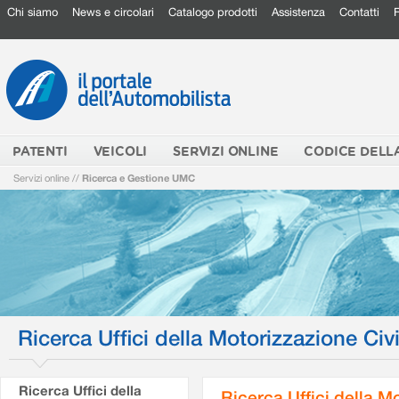
Chi siamo
News e circolari
Catalogo prodotti
Assistenza
Contatti
PATENTI
VEICOLI
SERVIZI ONLINE
CODICE DELL
Servizi online
//
Ricerca e Gestione UMC
Ricerca Uffici della Motorizzazione Civi
Ricerca Uffici della
Ricerca Uffici della M