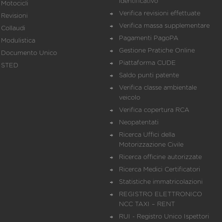
identificativo
Motocicli
Verifica revisioni effettuate
Revisioni
Verifica massa supplementare
Collaudi
Pagamenti PagoPA
Modulistica
Gestione Pratiche Online
Documento Unico
Piattaforma CUDE
STED
Saldo punti patente
Verifica classe ambientale
veicolo
Verifica copertura RCA
Neopatentati
Ricerca Uffici della
Motorizzazione Civile
Ricerca officine autorizzate
Ricerca Medici Certificatori
Statistiche immatricolazioni
REGISTRO ELETTRONICO
NCC TAXI – RENT
RUI - Registro Unico Ispettori