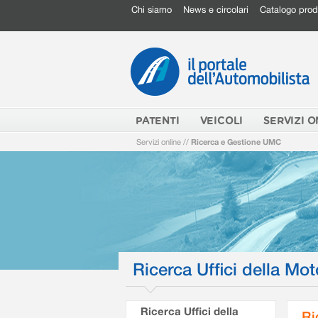
Chi siamo
News e circolari
Catalogo prod
PATENTI
VEICOLI
SERVIZI O
Servizi online
//
Ricerca e Gestione UMC
Ricerca Uffici della Mot
Ricerca Uffici della
Ri