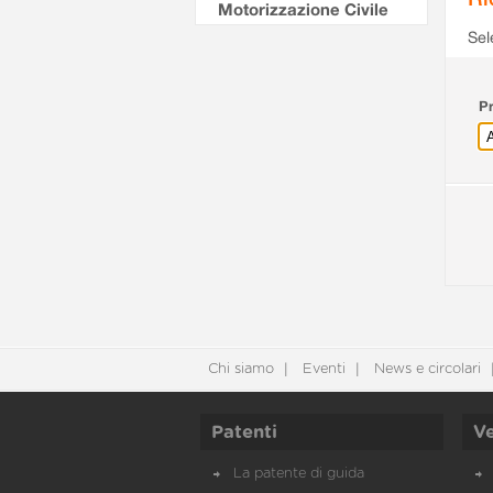
Motorizzazione Civile
Sel
Pr
Chi siamo
Eventi
News e circolari
Patenti
Ve
La patente di guida