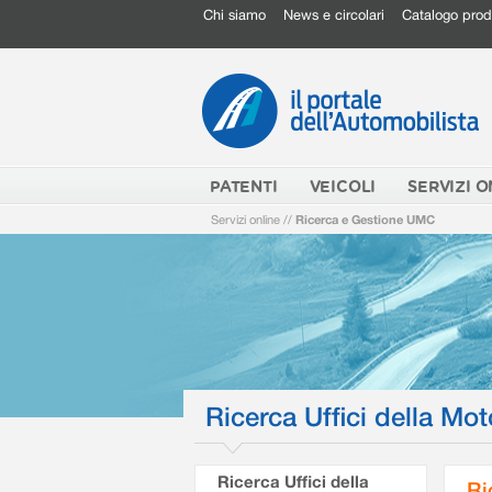
Chi siamo
News e circolari
Catalogo prod
PATENTI
VEICOLI
SERVIZI O
Servizi online
//
Ricerca e Gestione UMC
Ricerca Uffici della Mot
Ricerca Uffici della
Ri