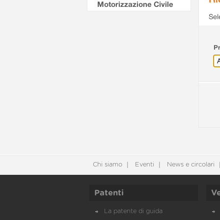
Motorizzazione Civile
Sel
Pr
Chi siamo
Eventi
News e circolari
Patenti
Ve
La patente di guida