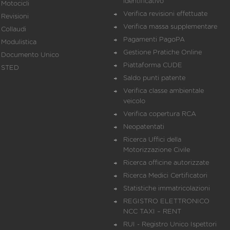
identificativo
Motocicli
Verifica revisioni effettuate
Revisioni
Verifica massa supplementare
Collaudi
Pagamenti PagoPA
Modulistica
Gestione Pratiche Online
Documento Unico
Piattaforma CUDE
STED
Saldo punti patente
Verifica classe ambientale
veicolo
Verifica copertura RCA
Neopatentati
Ricerca Uffici della
Motorizzazione Civile
Ricerca officine autorizzate
Ricerca Medici Certificatori
Statistiche immatricolazioni
REGISTRO ELETTRONICO
NCC TAXI – RENT
RUI - Registro Unico Ispettori