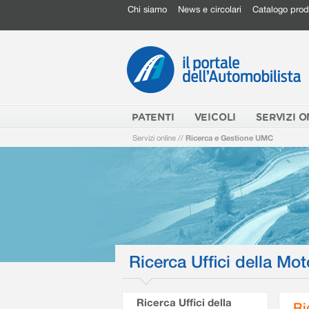
Chi siamo
News e circolari
Catalogo prod
PATENTI
VEICOLI
SERVIZI O
Servizi online
//
Ricerca e Gestione UMC
Ricerca Uffici della Mot
Ricerca Uffici della
Ri