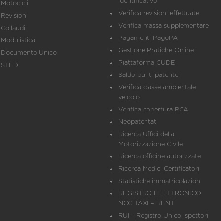
identificativo
Motocicli
Verifica revisioni effettuate
Revisioni
Verifica massa supplementare
Collaudi
Pagamenti PagoPA
Modulistica
Gestione Pratiche Online
Documento Unico
Piattaforma CUDE
STED
Saldo punti patente
Verifica classe ambientale
veicolo
Verifica copertura RCA
Neopatentati
Ricerca Uffici della
Motorizzazione Civile
Ricerca officine autorizzate
Ricerca Medici Certificatori
Statistiche immatricolazioni
REGISTRO ELETTRONICO
NCC TAXI – RENT
RUI - Registro Unico Ispettori