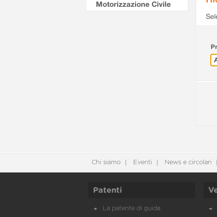
Motorizzazione Civile
Sel
Pr
Chi siamo
Eventi
News e circolari
Patenti
Ve
La patente di guida