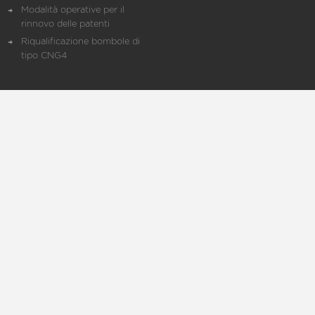
Modalità operative per il
rinnovo delle patenti
Riqualificazione bombole di
tipo CNG4