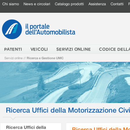
Chi siamo
News e circolari
Catalogo prodotti
Assistenza
Contatti
PATENTI
VEICOLI
SERVIZI ONLINE
CODICE DELL
Servizi online
//
Ricerca e Gestione UMC
Ricerca Uffici della Motorizzazione Civi
Ricerca Uffici della
Ricerca Uffici della M