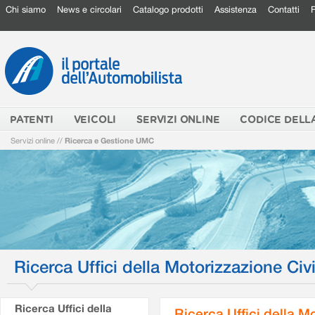
Chi siamo
News e circolari
Catalogo prodotti
Assistenza
Contatti
PATENTI
VEICOLI
SERVIZI ONLINE
CODICE DELL
Servizi online
//
Ricerca e Gestione UMC
Ricerca Uffici della Motorizzazione Civi
Ricerca Uffici della
Ricerca Uffici della M