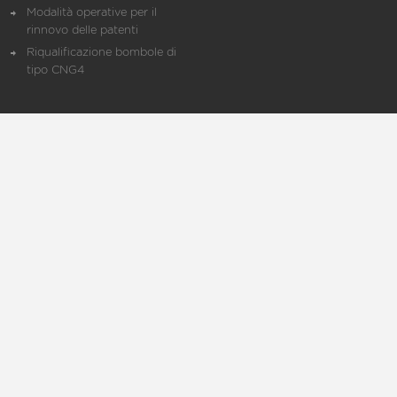
Modalità operative per il
rinnovo delle patenti
Riqualificazione bombole di
tipo CNG4