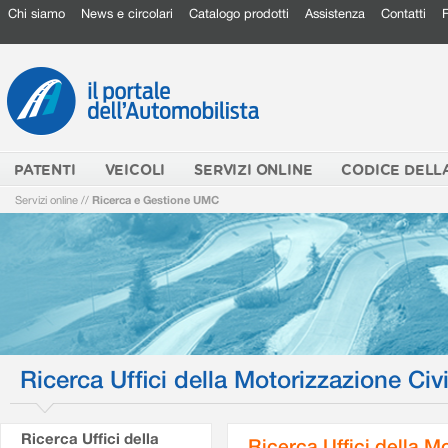
Chi siamo
News e circolari
Catalogo prodotti
Assistenza
Contatti
PATENTI
VEICOLI
SERVIZI ONLINE
CODICE DELL
Servizi online
//
Ricerca e Gestione UMC
Ricerca Uffici della Motorizzazione Civi
Ricerca Uffici della
Ricerca Uffici della M