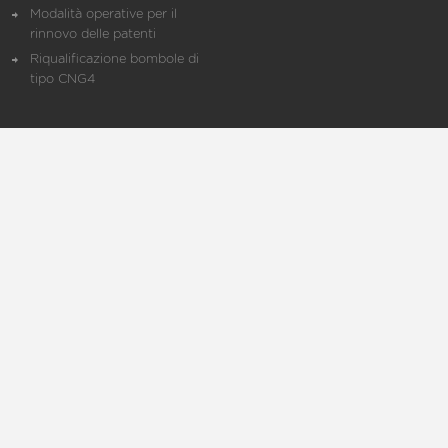
Modalità operative per il
rinnovo delle patenti
Riqualificazione bombole di
tipo CNG4