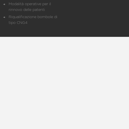
Modalità operative per il
rinnovo delle patenti
Riqualificazione bombole di
tipo CNG4