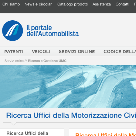
Chi siamo
News e circolari
Catalogo prodotti
Assistenza
Contatti
PATENTI
VEICOLI
SERVIZI ONLINE
CODICE DELL
Servizi online
//
Ricerca e Gestione UMC
Ricerca Uffici della Motorizzazione Civi
Ricerca Uffici della
Ricerca Uffici della M