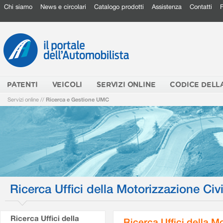
Chi siamo
News e circolari
Catalogo prodotti
Assistenza
Contatti
PATENTI
VEICOLI
SERVIZI ONLINE
CODICE DELL
Servizi online
//
Ricerca e Gestione UMC
Ricerca Uffici della Motorizzazione Civi
Ricerca Uffici della
Ricerca Uffici della M