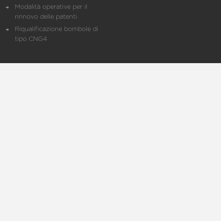
Modalità operative per il
rinnovo delle patenti
Riqualificazione bombole di
tipo CNG4