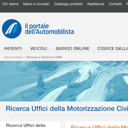
Chi siamo
News e circolari
Catalogo prodotti
Assistenza
Contatti
PATENTI
VEICOLI
SERVIZI ONLINE
CODICE DELL
Servizi online
//
Ricerca e Gestione UMC
Ricerca Uffici della Motorizzazione Civi
Ricerca Uffici della
Ricerca Uffici della M