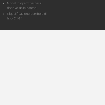
Modalità operative per il
rinnovo delle patenti
Riqualificazione bombole di
tipo CNG4