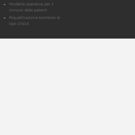
Modalità operative per il
rinnovo delle patenti
Riqualificazione bombole di
tipo CNG4