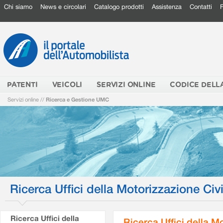
Chi siamo
News e circolari
Catalogo prodotti
Assistenza
Contatti
PATENTI
VEICOLI
SERVIZI ONLINE
CODICE DELL
Servizi online
//
Ricerca e Gestione UMC
Ricerca Uffici della Motorizzazione Civi
Ricerca Uffici della
Ricerca Uffici della M