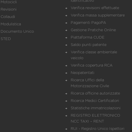
identificativo
Motocicli
Verifica revisioni effettuate
Revisioni
Verifica massa supplementare
Collaudi
Pagamenti PagoPA
Modulistica
Gestione Pratiche Online
Documento Unico
Piattaforma CUDE
STED
Saldo punti patente
Verifica classe ambientale
veicolo
Verifica copertura RCA
Neopatentati
Ricerca Uffici della
Motorizzazione Civile
Ricerca officine autorizzate
Ricerca Medici Certificatori
Statistiche immatricolazioni
REGISTRO ELETTRONICO
NCC TAXI – RENT
RUI - Registro Unico Ispettori