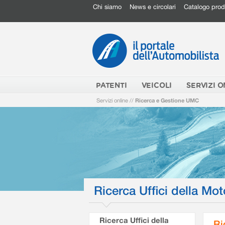
Chi siamo
News e circolari
Catalogo prod
PATENTI
VEICOLI
SERVIZI O
Servizi online
//
Ricerca e Gestione UMC
Ricerca Uffici della Mot
Ricerca Uffici della
Ri