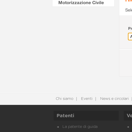
Motorizzazione Civile
Sel
Pr
Chi siamo
Eventi
News e circolari
Patenti
Ve
La patente di guida