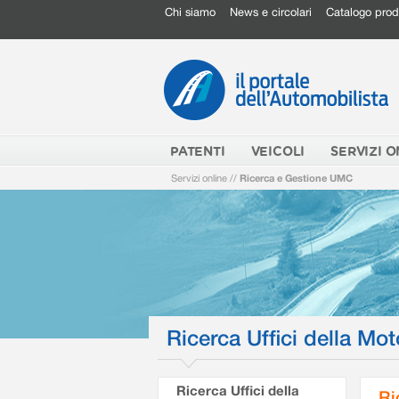
Chi siamo
News e circolari
Catalogo prod
PATENTI
VEICOLI
SERVIZI O
Servizi online
//
Ricerca e Gestione UMC
Ricerca Uffici della Mot
Ricerca Uffici della
Ri