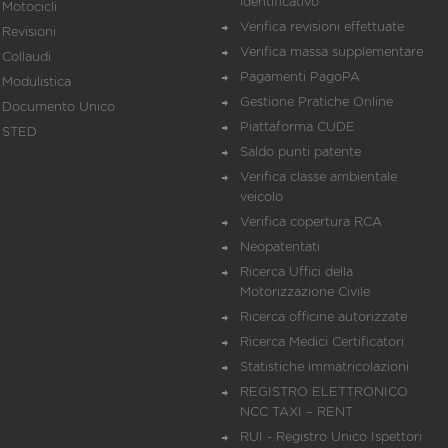
identificativo
Motocicli
Verifica revisioni effettuate
Revisioni
Verifica massa supplementare
Collaudi
Pagamenti PagoPA
Modulistica
Gestione Pratiche Online
Documento Unico
Piattaforma CUDE
STED
Saldo punti patente
Verifica classe ambientale
veicolo
Verifica copertura RCA
Neopatentati
Ricerca Uffici della
Motorizzazione Civile
Ricerca officine autorizzate
Ricerca Medici Certificatori
Statistiche immatricolazioni
REGISTRO ELETTRONICO
NCC TAXI – RENT
RUI - Registro Unico Ispettori