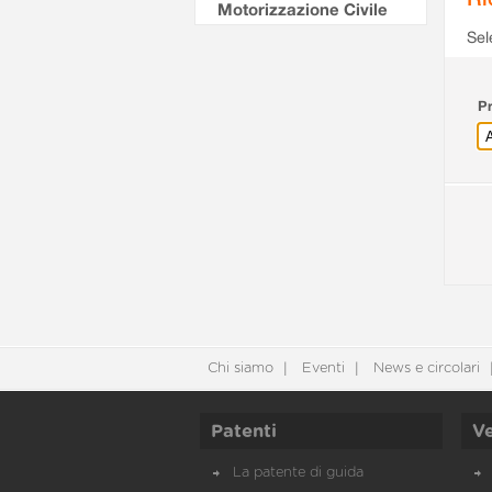
Motorizzazione Civile
Sel
Pr
Chi siamo
Eventi
News e circolari
Patenti
Ve
La patente di guida