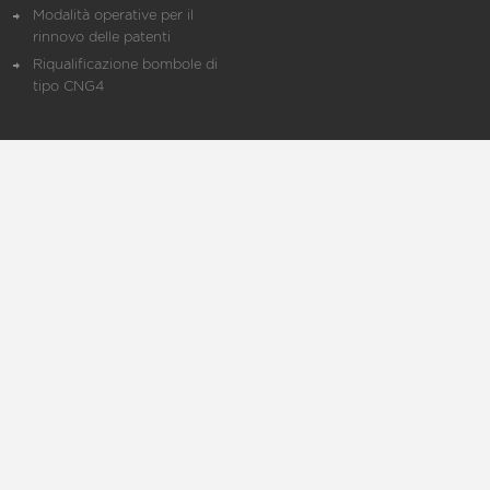
Modalità operative per il
rinnovo delle patenti
Riqualificazione bombole di
tipo CNG4