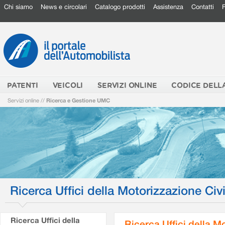
Chi siamo
News e circolari
Catalogo prodotti
Assistenza
Contatti
PATENTI
VEICOLI
SERVIZI ONLINE
CODICE DELL
Servizi online
//
Ricerca e Gestione UMC
Ricerca Uffici della Motorizzazione Civi
Ricerca Uffici della
Ricerca Uffici della M