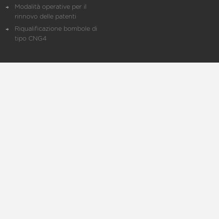
Modalità operative per il
rinnovo delle patenti
Riqualificazione bombole di
tipo CNG4