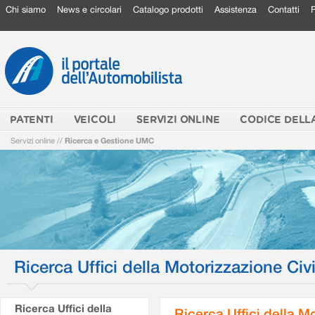
Chi siamo
News e circolari
Catalogo prodotti
Assistenza
Contatti
PATENTI
VEICOLI
SERVIZI ONLINE
CODICE DELL
Servizi online
//
Ricerca e Gestione UMC
Ricerca Uffici della Motorizzazione Civi
Ricerca Uffici della
Ricerca Uffici della M