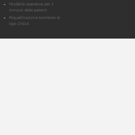
Modalità operative per il
rinnovo delle patenti
Riqualificazione bombole di
tipo CNG4